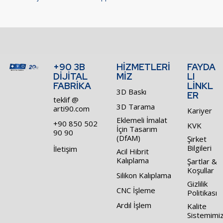
+90 3B
HİZMETLERİ
FAYDA
DİJİTAL
MİZ
LI
FABRİKA
LİNKL
3D Baskı
ER
teklif @
3D Tarama
arti90.com
Kariyer
Eklemeli İmalat
+90 850 502
KVK
İçin Tasarım
90 90
(DfAM)
Şirket
Bilgileri
İletişim
Acil Hibrit
Kalıplama
Şartlar &
Koşullar
Silikon Kalıplama
Gizlilik
CNC İşleme
Politikası
Ardıl İşlem
Kalite
Sistemimi