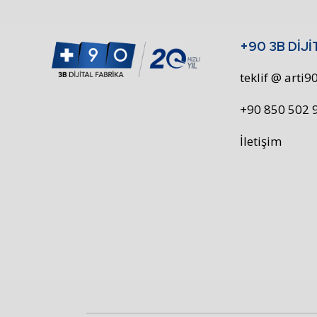
+90 3B DİJİ
teklif @ arti
+90 850 502 
İletişim