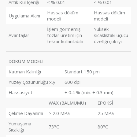
Artık Kül İçeriği
< % 0.01
< % 0.01
Hassas döküm
Hassas döküm
Uygulama Alanı
modeli
modeli
İşlem görmemiş
Yüksek
Avantajlar
tozlar üretim için
sıcaklıktaki uçucu
tekrar kullanılabilir
özelliği çok iyi
DÖKÜM MODELİ
Katman Kalınlığı
Standart 150 µm
Yüzey Çözünürlüğü x,y
600 dpi
Hassasiyet
± 0.4 % (min. ± 0.3 mm)
WAX (BALMUMU)
EPOKSİ
Çekme Dayanımı
≥ 2.0 MPa
25 MPa
Yumuşama
73°C
80°C
Sıcaklığı