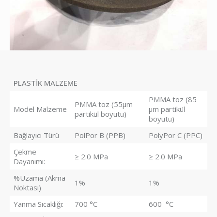
PLASTİK MALZEME
PMMA toz (85
PMMA toz (55µm
Model Malzeme
µm partikül
partikül boyutu)
boyutu)
Bağlayıcı Türü
PolPor B (PPB)
PolyPor C (PPC)
Çekme
≥ 2.0 MPa
≥ 2.0 MPa
Dayanımı:
%Uzama (Akma
1%
1%
Noktası)
Yanma Sıcaklığı:
700 °C
600 °C