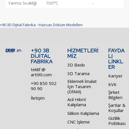
Yanma Sıcaklığı
700°C
-
+90 3D Dijital Fabrika
>
Hassas Döküm Modelleri
+90 3B
HİZMETLERİ
FAYDA
DİJİTAL
MİZ
LI
FABRİKA
LİNKL
3D Baskı
ER
teklif @
3D Tarama
arti90.com
Kariyer
Eklemeli İmalat
+90 850 502
KVK
İçin Tasarım
90 90
(DfAM)
Şirket
Bilgileri
İletişim
Acil Hibrit
Kalıplama
Şartlar &
Koşullar
Silikon Kalıplama
Gizlilik
CNC İşleme
Politikası