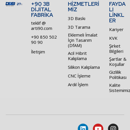
+90 3B
HİZMETLERİ
FAYDA
DİJİTAL
MİZ
LI
FABRİKA
LİNKL
3D Baskı
ER
teklif @
3D Tarama
arti90.com
Kariyer
Eklemeli İmalat
+90 850 502
KVK
İçin Tasarım
90 90
(DfAM)
Şirket
Bilgileri
İletişim
Acil Hibrit
Kalıplama
Şartlar &
Koşullar
Silikon Kalıplama
Gizlilik
CNC İşleme
Politikası
Ardıl İşlem
Kalite
Sistemimi