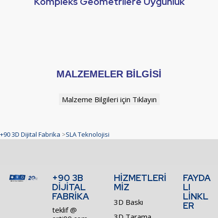
Kompleks Geometrilere Uygunluk
MALZEMELER BİLGİSİ
Malzeme Bilgileri için Tıklayın
+90 3D Dijital Fabrika
>
SLA Teknolojisi
+90 3B
HİZMETLERİ
FAYDA
DİJİTAL
MİZ
LI
FABRİKA
LİNKL
3D Baskı
ER
teklif @
3D Tarama