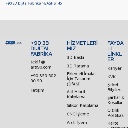
+90 3D Dijital Fabrika
>
BASF ST45
+90 3B
HİZMETLERİ
FAYDA
DİJİTAL
MİZ
LI
FABRİKA
LİNKL
3D Baskı
ER
teklif @
3D Tarama
arti90.com
Kariyer
Eklemeli İmalat
+90 850 502
KVK
İçin Tasarım
90 90
(DfAM)
Şirket
Bilgileri
İletişim
Acil Hibrit
Kalıplama
Şartlar &
Koşullar
Silikon Kalıplama
Gizlilik
CNC İşleme
Politikası
Ardıl İşlem
Kalite
Sistemimi