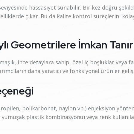
eviyesinde hassasiyet sunabilir. Bir kez doğru şekild
lliklerde çıkar. Bu da kalite kontrol süreçlerini kola
ylı Geometrilere İmkan Tanır
şık, ince detaylara sahip, özel iç boşluklar veya far
asarımcıların daha yaratıcı ve fonksiyonel ürünler geli
eçeneği
propilen, polikarbonat, naylon vb.) enjeksiyon yöntemi
e yumuşak plastik kombinasyonu) veya renk kullanıla