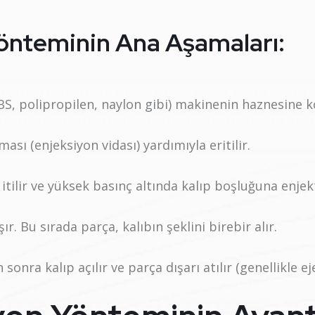
Yönteminin Ana Aşamaları:
S, polipropilen, naylon gibi) makinenin haznesine k
ması (enjeksiyon vidası) yardımıyla eritilir.
 itilir ve yüksek basınç altında kalıp boşluğuna enjekt
şır. Bu sırada parça, kalıbın şeklini birebir alır.
onra kalıp açılır ve parça dışarı atılır (genellikle ej