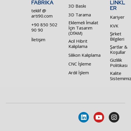
FABRİKA
LİNKL
3D Baskı
ER
teklif @
3D Tarama
arti90.com
Kariyer
Eklemeli İmalat
+90 850 502
KVK
İçin Tasarım
90 90
(DfAM)
Şirket
Bilgileri
İletişim
Acil Hibrit
Kalıplama
Şartlar &
Koşullar
Silikon Kalıplama
Gizlilik
CNC İşleme
Politikası
Ardıl İşlem
Kalite
Sistemimi