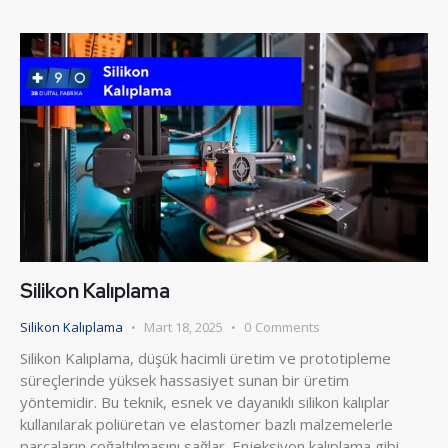
Silikon Kalıplama
Silikon Kalıplama
Mart 18, 2025
0
Comments
Silikon Kalıplama, düşük hacimli üretim ve prototipleme
süreçlerinde yüksek hassasiyet sunan bir üretim
yöntemidir. Bu teknik, esnek ve dayanıklı silikon kalıplar
kullanılarak poliüretan ve elastomer bazlı malzemelerle
parçaların çoğaltılmasını sağlar. Enjeksiyon kalıplama gibi