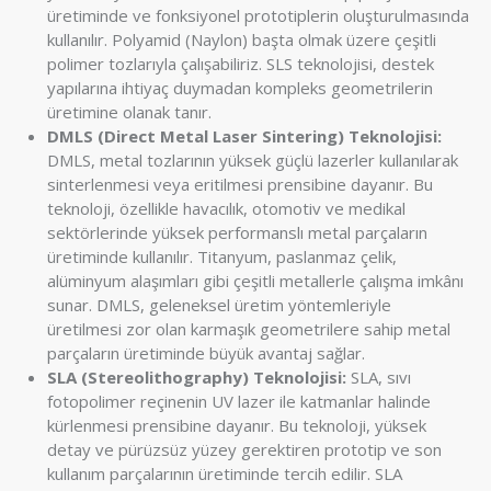
üretiminde ve fonksiyonel prototiplerin oluşturulmasında
kullanılır. Polyamid (Naylon) başta olmak üzere çeşitli
polimer tozlarıyla çalışabiliriz. SLS teknolojisi, destek
yapılarına ihtiyaç duymadan kompleks geometrilerin
üretimine olanak tanır.
DMLS (Direct Metal Laser Sintering) Teknolojisi:
DMLS, metal tozlarının yüksek güçlü lazerler kullanılarak
sinterlenmesi veya eritilmesi prensibine dayanır. Bu
teknoloji, özellikle havacılık, otomotiv ve medikal
sektörlerinde yüksek performanslı metal parçaların
üretiminde kullanılır. Titanyum, paslanmaz çelik,
alüminyum alaşımları gibi çeşitli metallerle çalışma imkânı
sunar. DMLS, geleneksel üretim yöntemleriyle
üretilmesi zor olan karmaşık geometrilere sahip metal
parçaların üretiminde büyük avantaj sağlar.
SLA (Stereolithography) Teknolojisi:
SLA, sıvı
fotopolimer reçinenin UV lazer ile katmanlar halinde
kürlenmesi prensibine dayanır. Bu teknoloji, yüksek
detay ve pürüzsüz yüzey gerektiren prototip ve son
kullanım parçalarının üretiminde tercih edilir. SLA