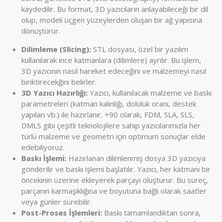
kaydedilir. Bu format, 3D yazıcıların anlayabileceği bir dil
olup, modeli üçgen yüzeylerden oluşan bir ağ yapısına
dönüştürür.
Dilimleme (Slicing):
STL dosyası, özel bir yazılım
kullanılarak ince katmanlara (dilimlere) ayrılır. Bu işlem,
3D yazıcının nasıl hareket edeceğini ve malzemeyi nasıl
biriktirecekğini belirler.
3D Yazıcı Hazırlığı:
Yazıcı, kullanılacak malzeme ve baskı
parametreleri (katman kalınlığı, doluluk oranı, destek
yapıları vb.) ile hazırlanır. +90 olarak, FDM, SLA, SLS,
DMLS gibi çeşitli teknolojilere sahip yazıcılarımızla her
türlü malzeme ve geometri için optimum sonuçlar elde
edebiliyoruz.
Baskı İşlemi:
Hazırlanan dilimlenmiş dosya 3D yazıcıya
gönderilir ve baskı işlemi başlatılır. Yazıcı, her katmanı bir
öncekinin üzerine ekleyerek parçayı oluşturur. Bu süreç,
parçanın karmaşıklığına ve boyutuna bağlı olarak saatler
veya günler sürebilir.
Post-Proses İşlemleri:
Baskı tamamlandıktan sonra,