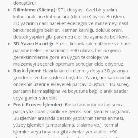
dönüştürür.
Dilimleme (Slicing):
STL dosyası, özel bir yazılım
kullanılarak ince katmanlara (dilimlere) ayrılır. Bu işlem,
3D yazıcının nasıl hareket edeceğini ve malzemeyi nasıl
biriktirecekğini belirler. Katman kalınlığı, doluluk oranı,
destek yapıları gibi parametreler bu aşamada belirlenir.
3D Yazıcı Hazırlığı:
Yazıcı, kullanılacak malzeme ve baskı
parametreleri ile hazırlanır. +90 olarak, her projenin
gereksinimlerine göre en uygun teknolojiyi ve
malzemeyi seçerek optimum sonuçlar elde ediyoruz.
Baskı İşlemi:
Hazırlanan dilimlenmiş dosya 3D yazıcıya
gönderilir ve baskı işlemi başlatılır. Yazıcı, her katmanı bir
öncekinin üzerine ekleyerek parçayı oluşturur. Bu süreç,
parçanın karmaşıklığına ve boyutuna bağlı olarak saatler
veya günler sürebilir.
Post-Proses İşlemleri:
Baskı tamamlandıktan sonra,
parça yazıcıdan çıkarılır ve gerekli son işlemler uygulanır.
Bu işlemler arasında destek yapılarının temizlenmesi,
yüzey işlemleri (zımparalama, cilalama vb.), termal
işlemler veya boyama gibi adımlar yer alabilir. +90