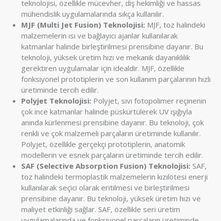
teknolojisi, özellikle mücevher, diş hekimliği ve hassas
mühendislik uygulamalarında sıkça kullanılır.
MJF (Multi Jet Fusion) Teknolojisi:
MJF, toz halindeki
malzemelerin ısı ve bağlayıcı ajanlar kullanılarak
katmanlar halinde birleştirilmesi prensibine dayanır. Bu
teknoloji, yüksek üretim hızı ve mekanik dayanıklılık
gerektiren uygulamalar için idealdir. MJF, özellikle
fonksiyonel prototiplerin ve son kullanım parçalarının hızlı
üretiminde tercih edilir.
Polyjet Teknolojisi:
Polyjet, sıvı fotopolimer reçinenin
çok ince katmanlar halinde püskürtülerek UV ışığıyla
anında kürlenmesi prensibine dayanır. Bu teknoloji, çok
renkli ve çok malzemeli parçaların üretiminde kullanılır.
Polyjet, özellikle gerçekçi prototiplerin, anatomik
modellerin ve esnek parçaların üretiminde tercih edilir.
SAF (Selective Absorption Fusion) Teknolojisi:
SAF,
toz halindeki termoplastik malzemelerin kızılötesi enerji
kullanılarak seçici olarak eritilmesi ve birleştirilmesi
prensibine dayanır. Bu teknoloji, yüksek üretim hızı ve
maliyet etkinliği sağlar. SAF, özellikle seri üretim
uygulamalarında ve fonksiyonel parçaların üretiminde