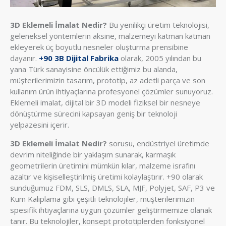
3D Eklemeli İmalat Nedir?
Bu yenilikçi üretim teknolojisi,
geleneksel yöntemlerin aksine, malzemeyi katman katman
ekleyerek üç boyutlu nesneler oluşturma prensibine
dayanır.
+90 3B Dijital Fabrika
olarak, 2005 yılından bu
yana Türk sanayisine öncülük ettiğimiz bu alanda,
müşterilerimizin tasarım, prototip, az adetli parça ve son
kullanım ürün ihtiyaçlarına profesyonel çözümler sunuyoruz.
Eklemeli imalat, dijital bir 3D modeli fiziksel bir nesneye
dönüştürme sürecini kapsayan geniş bir teknoloji
yelpazesini içerir.
3D Eklemeli İmalat Nedir?
sorusu, endüstriyel üretimde
devrim niteliğinde bir yaklaşım sunarak, karmaşık
geometrilerin üretimini mümkün kılar, malzeme israfını
azaltır ve kişiselleştirilmiş üretimi kolaylaştırır. +90 olarak
sunduğumuz FDM, SLS, DMLS, SLA, MJF, Polyjet, SAF, P3 ve
Kum Kalıplama gibi çeşitli teknolojiler, müşterilerimizin
spesifik ihtiyaçlarına uygun çözümler geliştirmemize olanak
tanır. Bu teknolojiler, konsept prototiplerden fonksiyonel