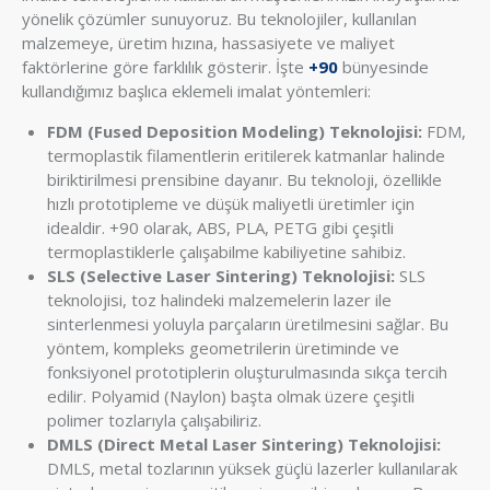
yönelik çözümler sunuyoruz. Bu teknolojiler, kullanılan
malzemeye, üretim hızına, hassasiyete ve maliyet
faktörlerine göre farklılık gösterir. İşte
+90
bünyesinde
kullandığımız başlıca eklemeli imalat yöntemleri:
FDM (Fused Deposition Modeling) Teknolojisi:
FDM,
termoplastik filamentlerin eritilerek katmanlar halinde
biriktirilmesi prensibine dayanır. Bu teknoloji, özellikle
hızlı prototipleme ve düşük maliyetli üretimler için
idealdir. +90 olarak, ABS, PLA, PETG gibi çeşitli
termoplastiklerle çalışabilme kabiliyetine sahibiz.
SLS (Selective Laser Sintering) Teknolojisi:
SLS
teknolojisi, toz halindeki malzemelerin lazer ile
sinterlenmesi yoluyla parçaların üretilmesini sağlar. Bu
yöntem, kompleks geometrilerin üretiminde ve
fonksiyonel prototiplerin oluşturulmasında sıkça tercih
edilir. Polyamid (Naylon) başta olmak üzere çeşitli
polimer tozlarıyla çalışabiliriz.
DMLS (Direct Metal Laser Sintering) Teknolojisi:
DMLS, metal tozlarının yüksek güçlü lazerler kullanılarak