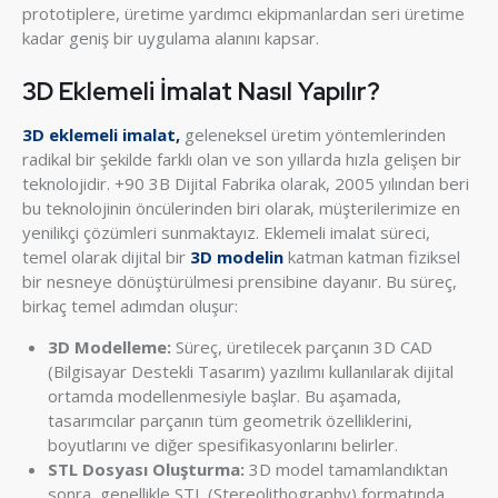
prototiplere, üretime yardımcı ekipmanlardan seri üretime
kadar geniş bir uygulama alanını kapsar.
3D Eklemeli İmalat Nasıl Yapılır?
3D eklemeli imalat,
geleneksel üretim yöntemlerinden
radikal bir şekilde farklı olan ve son yıllarda hızla gelişen bir
teknolojidir. +90 3B Dijital Fabrika olarak, 2005 yılından beri
bu teknolojinin öncülerinden biri olarak, müşterilerimize en
yenilikçi çözümleri sunmaktayız. Eklemeli imalat süreci,
temel olarak dijital bir
3D modelin
katman katman fiziksel
bir nesneye dönüştürülmesi prensibine dayanır. Bu süreç,
birkaç temel adımdan oluşur:
3D Modelleme:
Süreç, üretilecek parçanın 3D CAD
(Bilgisayar Destekli Tasarım) yazılımı kullanılarak dijital
ortamda modellenmesiyle başlar. Bu aşamada,
tasarımcılar parçanın tüm geometrik özelliklerini,
boyutlarını ve diğer spesifikasyonlarını belirler.
STL Dosyası Oluşturma:
3D model tamamlandıktan
sonra, genellikle STL (Stereolithography) formatında