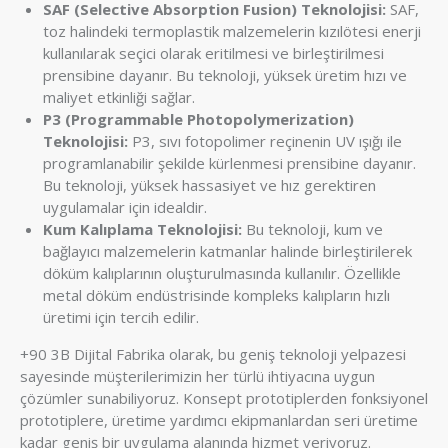
SAF (Selective Absorption Fusion) Teknolojisi:
SAF,
toz halindeki termoplastik malzemelerin kızılötesi enerji
kullanılarak seçici olarak eritilmesi ve birleştirilmesi
prensibine dayanır. Bu teknoloji, yüksek üretim hızı ve
maliyet etkinliği sağlar.
P3 (Programmable Photopolymerization)
Teknolojisi:
P3, sıvı fotopolimer reçinenin UV ışığı ile
programlanabilir şekilde kürlenmesi prensibine dayanır.
Bu teknoloji, yüksek hassasiyet ve hız gerektiren
uygulamalar için idealdir.
Kum Kalıplama Teknolojisi:
Bu teknoloji, kum ve
bağlayıcı malzemelerin katmanlar halinde birleştirilerek
döküm kalıplarının oluşturulmasında kullanılır. Özellikle
metal döküm endüstrisinde kompleks kalıpların hızlı
üretimi için tercih edilir.
+90 3B Dijital Fabrika olarak, bu geniş teknoloji yelpazesi
sayesinde müşterilerimizin her türlü ihtiyacına uygun
çözümler sunabiliyoruz. Konsept prototiplerden fonksiyonel
prototiplere, üretime yardımcı ekipmanlardan seri üretime
kadar geniş bir uygulama alanında hizmet veriyoruz.