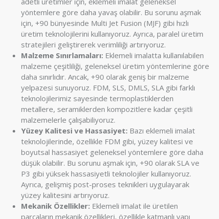
adetli üretimler için, eklemeli imalat geleneksel
yöntemlere göre daha yavaş olabilir. Bu sorunu aşmak
için, +90 bünyesinde Multi Jet Fusion (MJF) gibi hızlı
üretim teknolojilerini kullanıyoruz. Ayrıca, paralel üretim
stratejileri geliştirerek verimliliği artırıyoruz.
Malzeme Sınırlamaları:
Eklemeli imalatta kullanılabilen
malzeme çeşitliliği, geleneksel üretim yöntemlerine göre
daha sınırlıdır. Ancak, +90 olarak geniş bir malzeme
yelpazesi sunuyoruz. FDM, SLS, DMLS, SLA gibi farklı
teknolojilerimiz sayesinde termoplastiklerden
metallere, seramiklerden kompozitlere kadar çeşitli
malzemelerle çalışabiliyoruz.
Yüzey Kalitesi ve Hassasiyet:
Bazı eklemeli imalat
teknolojilerinde, özellikle FDM gibi, yüzey kalitesi ve
boyutsal hassasiyet geleneksel yöntemlere göre daha
düşük olabilir. Bu sorunu aşmak için, +90 olarak SLA ve
P3 gibi yüksek hassasiyetli teknolojiler kullanıyoruz.
Ayrıca, gelişmiş post-proses teknikleri uygulayarak
yüzey kalitesini artırıyoruz.
Mekanik Özellikler:
Eklemeli imalat ile üretilen
parçaların mekanik özellikleri, özellikle katmanlı yapı