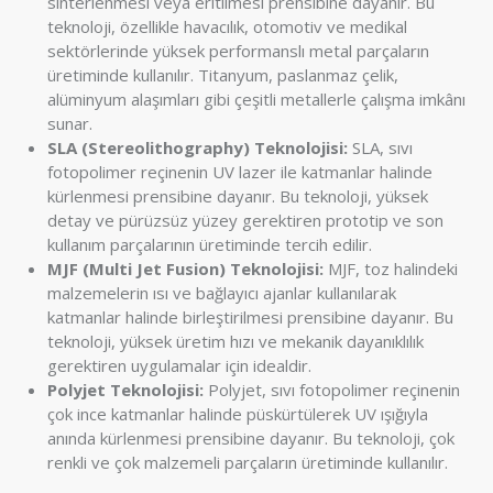
sinterlenmesi veya eritilmesi prensibine dayanır. Bu
teknoloji, özellikle havacılık, otomotiv ve medikal
sektörlerinde yüksek performanslı metal parçaların
üretiminde kullanılır. Titanyum, paslanmaz çelik,
alüminyum alaşımları gibi çeşitli metallerle çalışma imkânı
sunar.
SLA (Stereolithography) Teknolojisi:
SLA, sıvı
fotopolimer reçinenin UV lazer ile katmanlar halinde
kürlenmesi prensibine dayanır. Bu teknoloji, yüksek
detay ve pürüzsüz yüzey gerektiren prototip ve son
kullanım parçalarının üretiminde tercih edilir.
MJF (Multi Jet Fusion) Teknolojisi:
MJF, toz halindeki
malzemelerin ısı ve bağlayıcı ajanlar kullanılarak
katmanlar halinde birleştirilmesi prensibine dayanır. Bu
teknoloji, yüksek üretim hızı ve mekanik dayanıklılık
gerektiren uygulamalar için idealdir.
Polyjet Teknolojisi:
Polyjet, sıvı fotopolimer reçinenin
çok ince katmanlar halinde püskürtülerek UV ışığıyla
anında kürlenmesi prensibine dayanır. Bu teknoloji, çok
renkli ve çok malzemeli parçaların üretiminde kullanılır.