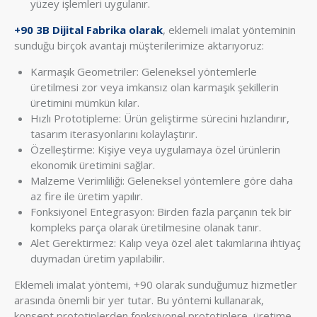
yüzey işlemleri uygulanır.
+90 3B Dijital Fabrika olarak
, eklemeli imalat yönteminin
sunduğu birçok avantajı müşterilerimize aktarıyoruz:
Karmaşık Geometriler: Geleneksel yöntemlerle
üretilmesi zor veya imkansız olan karmaşık şekillerin
üretimini mümkün kılar.
Hızlı Prototipleme: Ürün geliştirme sürecini hızlandırır,
tasarım iterasyonlarını kolaylaştırır.
Özelleştirme: Kişiye veya uygulamaya özel ürünlerin
ekonomik üretimini sağlar.
Malzeme Verimliliği: Geleneksel yöntemlere göre daha
az fire ile üretim yapılır.
Fonksiyonel Entegrasyon: Birden fazla parçanın tek bir
kompleks parça olarak üretilmesine olanak tanır.
Alet Gerektirmez: Kalıp veya özel alet takımlarına ihtiyaç
duymadan üretim yapılabilir.
Eklemeli imalat yöntemi, +90 olarak sunduğumuz hizmetler
arasında önemli bir yer tutar. Bu yöntemi kullanarak,
konsept prototiplerden fonksiyonel prototiplere, üretime