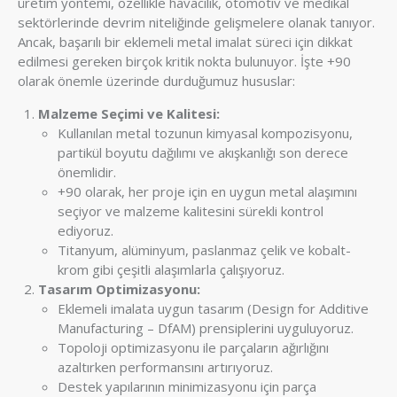
üretim yöntemi, özellikle havacılık, otomotiv ve medikal
sektörlerinde devrim niteliğinde gelişmelere olanak tanıyor.
Ancak, başarılı bir eklemeli metal imalat süreci için dikkat
edilmesi gereken birçok kritik nokta bulunuyor. İşte +90
olarak önemle üzerinde durduğumuz hususlar:
Malzeme Seçimi ve Kalitesi:
Kullanılan metal tozunun kimyasal kompozisyonu,
partikül boyutu dağılımı ve akışkanlığı son derece
önemlidir.
+90 olarak, her proje için en uygun metal alaşımını
seçiyor ve malzeme kalitesini sürekli kontrol
ediyoruz.
Titanyum, alüminyum, paslanmaz çelik ve kobalt-
krom gibi çeşitli alaşımlarla çalışıyoruz.
Tasarım Optimizasyonu:
Eklemeli imalata uygun tasarım (Design for Additive
Manufacturing – DfAM) prensiplerini uyguluyoruz.
Topoloji optimizasyonu ile parçaların ağırlığını
azaltırken performansını artırıyoruz.
Destek yapılarının minimizasyonu için parça