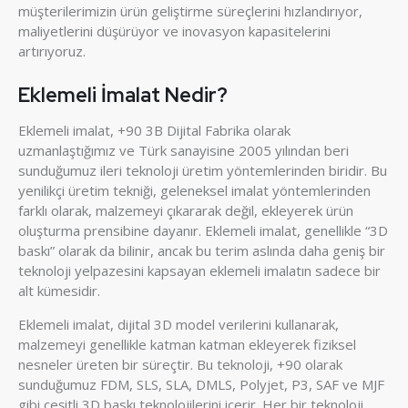
müşterilerimizin ürün geliştirme süreçlerini hızlandırıyor,
maliyetlerini düşürüyor ve inovasyon kapasitelerini
artırıyoruz.
Eklemeli İmalat Nedir?
Eklemeli imalat, +90 3B Dijital Fabrika olarak
uzmanlaştığımız ve Türk sanayisine 2005 yılından beri
sunduğumuz ileri teknoloji üretim yöntemlerinden biridir. Bu
yenilikçi üretim tekniği, geleneksel imalat yöntemlerinden
farklı olarak, malzemeyi çıkararak değil, ekleyerek ürün
oluşturma prensibine dayanır. Eklemeli imalat, genellikle “3D
baskı” olarak da bilinir, ancak bu terim aslında daha geniş bir
teknoloji yelpazesini kapsayan eklemeli imalatın sadece bir
alt kümesidir.
Eklemeli imalat, dijital 3D model verilerini kullanarak,
malzemeyi genellikle katman katman ekleyerek fiziksel
nesneler üreten bir süreçtir. Bu teknoloji, +90 olarak
sunduğumuz FDM, SLS, SLA, DMLS, Polyjet, P3, SAF ve MJF
gibi çeşitli 3D baskı teknolojilerini içerir. Her bir teknoloji,