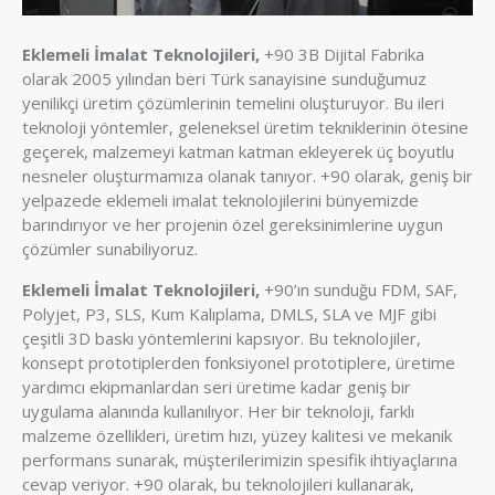
Eklemeli İmalat Teknolojileri,
+90 3B Dijital Fabrika
olarak 2005 yılından beri Türk sanayisine sunduğumuz
yenilikçi üretim çözümlerinin temelini oluşturuyor. Bu ileri
teknoloji yöntemler, geleneksel üretim tekniklerinin ötesine
geçerek, malzemeyi katman katman ekleyerek üç boyutlu
nesneler oluşturmamıza olanak tanıyor. +90 olarak, geniş bir
yelpazede eklemeli imalat teknolojilerini bünyemizde
barındırıyor ve her projenin özel gereksinimlerine uygun
çözümler sunabiliyoruz.
Eklemeli İmalat Teknolojileri,
+90’ın sunduğu FDM, SAF,
Polyjet, P3, SLS, Kum Kalıplama, DMLS, SLA ve MJF gibi
çeşitli 3D baskı yöntemlerini kapsıyor. Bu teknolojiler,
konsept prototiplerden fonksiyonel prototiplere, üretime
yardımcı ekipmanlardan seri üretime kadar geniş bir
uygulama alanında kullanılıyor. Her bir teknoloji, farklı
malzeme özellikleri, üretim hızı, yüzey kalitesi ve mekanik
performans sunarak, müşterilerimizin spesifik ihtiyaçlarına
cevap veriyor. +90 olarak, bu teknolojileri kullanarak,