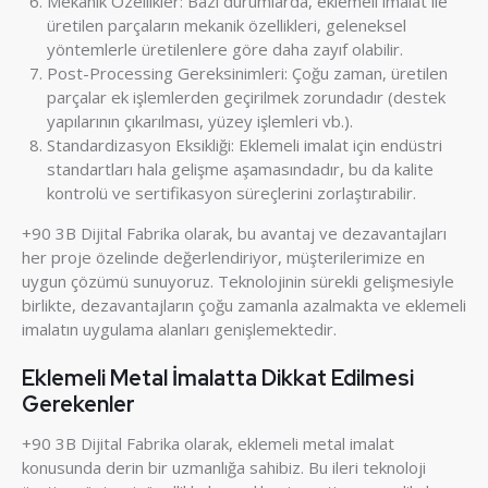
Mekanik Özellikler: Bazı durumlarda, eklemeli imalat ile
üretilen parçaların mekanik özellikleri, geleneksel
yöntemlerle üretilenlere göre daha zayıf olabilir.
Post-Processing Gereksinimleri: Çoğu zaman, üretilen
parçalar ek işlemlerden geçirilmek zorundadır (destek
yapılarının çıkarılması, yüzey işlemleri vb.).
Standardizasyon Eksikliği: Eklemeli imalat için endüstri
standartları hala gelişme aşamasındadır, bu da kalite
kontrolü ve sertifikasyon süreçlerini zorlaştırabilir.
+90 3B Dijital Fabrika olarak, bu avantaj ve dezavantajları
her proje özelinde değerlendiriyor, müşterilerimize en
uygun çözümü sunuyoruz. Teknolojinin sürekli gelişmesiyle
birlikte, dezavantajların çoğu zamanla azalmakta ve eklemeli
imalatın uygulama alanları genişlemektedir.
Eklemeli Metal İmalatta Dikkat Edilmesi
Gerekenler
+90 3B Dijital Fabrika olarak, eklemeli metal imalat
konusunda derin bir uzmanlığa sahibiz. Bu ileri teknoloji