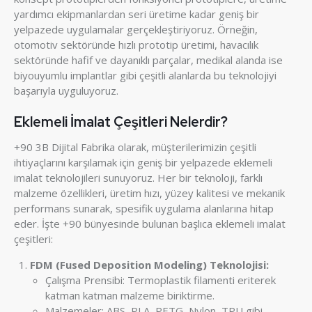
yardımcı ekipmanlardan seri üretime kadar geniş bir
yelpazede uygulamalar gerçekleştiriyoruz. Örneğin,
otomotiv sektöründe hızlı prototip üretimi, havacılık
sektöründe hafif ve dayanıklı parçalar, medikal alanda ise
biyouyumlu implantlar gibi çeşitli alanlarda bu teknolojiyi
başarıyla uyguluyoruz.
Eklemeli İmalat Çeşitleri Nelerdir?
+90 3B Dijital Fabrika olarak, müşterilerimizin çeşitli
ihtiyaçlarını karşılamak için geniş bir yelpazede eklemeli
imalat teknolojileri sunuyoruz. Her bir teknoloji, farklı
malzeme özellikleri, üretim hızı, yüzey kalitesi ve mekanik
performans sunarak, spesifik uygulama alanlarına hitap
eder. İşte +90 bünyesinde bulunan başlıca eklemeli imalat
çeşitleri:
FDM (Fused Deposition Modeling) Teknolojisi:
Çalışma Prensibi: Termoplastik filamenti eriterek
katman katman malzeme biriktirme.
Malzemeler: ABS, PLA, PETG, Nylon, TPU gibi