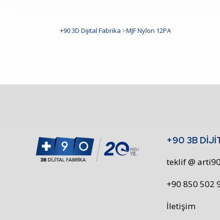
+90 3D Dijital Fabrika
>
MJF Nylon 12PA
+90 3B DİJİ
teklif @ arti
+90 850 502 
İletişim