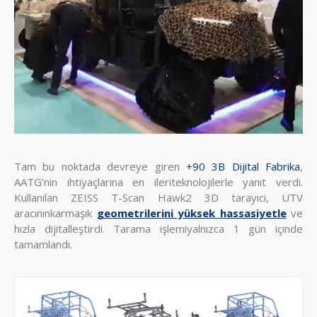
Tam bu noktada devreye giren
+90 3B Dijital Fabrika
,
AATG’nin ihtiyaçlarına en ileriteknolojilerle yanıt verdi.
Kullanılan ZEISS T-Scan Hawk2 3D tarayıcı, UTV
aracınınkarmaşık
geometrilerini yüksek hassasiyetle
ve
hızla dijitalleştirdi. Tarama işlemiyalnızca 1 gün içinde
tamamlandı.