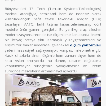
Bünyesindeki TS Tech (Terrain SystemsTechnologies)
markası aracılığıyla, heminsanlı hem de insansız olarak
kullanılabilençok hafif taktik tekerlekli araçlar (UTV)
tasarlayan AATG, farklı taşıma kapasitelerinesahip dört
modelle ürün gamını genişletti. Bu yenilikçi araç ailesinin
modernizasyonsürecinde ise ölçümleme konusunda önemli
bir ihtiyaç ortaya çıktı. Karmaşık yüzeygeometrileri ve
erişimi zor alanlar nedeniyle, geleneksel
ölçüm yöntemleri
yeterli hassasiyet sağlayamıyor; kumpas, mikrometre gibi
klasik cihazlarla alınan ölçümlerhem zaman alıyor hem de
hata riskini artırıyordu. Bu durum, tasarım doğrulama
veoptimizasyon süreçlerinin yavaşlamasına ve üretim
sürecinde maliyetlerin artmasınayol açıyordu.