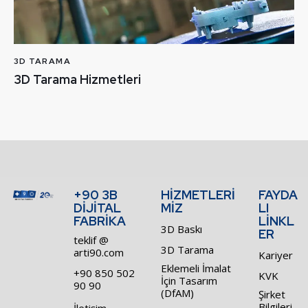
3D TARAMA
3D Tarama Hizmetleri
+90 3B
HİZMETLERİ
FAYDA
DİJİTAL
MİZ
LI
FABRİKA
LİNKL
3D Baskı
ER
teklif @
3D Tarama
arti90.com
Kariyer
Eklemeli İmalat
+90 850 502
KVK
İçin Tasarım
90 90
(DfAM)
Şirket
Bilgileri